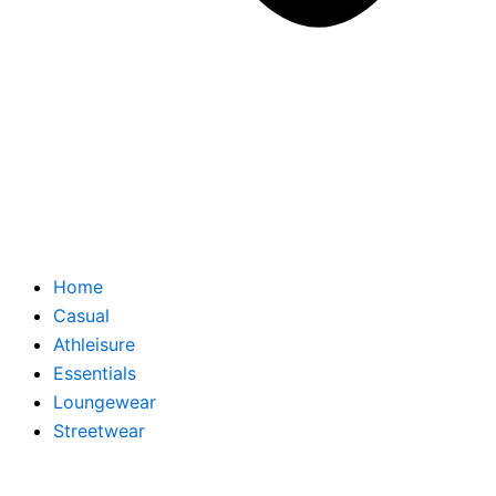
Home
Casual
Athleisure
Essentials
Loungewear
Streetwear