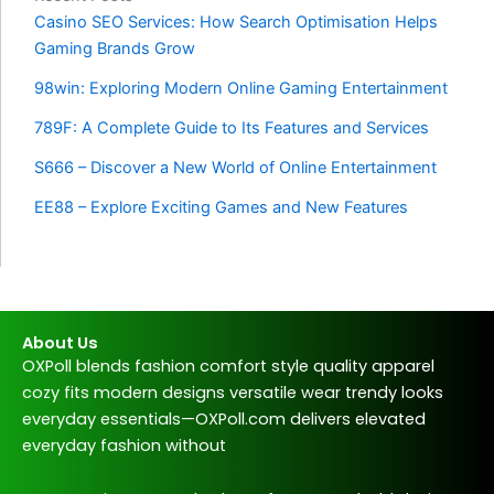
Casino SEO Services: How Search Optimisation Helps
Gaming Brands Grow
98win: Exploring Modern Online Gaming Entertainment
789F: A Complete Guide to Its Features and Services
S666 – Discover a New World of Online Entertainment
EE88 – Explore Exciting Games and New Features
About Us
OXPoll blends fashion comfort style quality apparel
cozy fits modern designs versatile wear trendy looks
everyday essentials—OXPoll.com delivers elevated
everyday fashion without