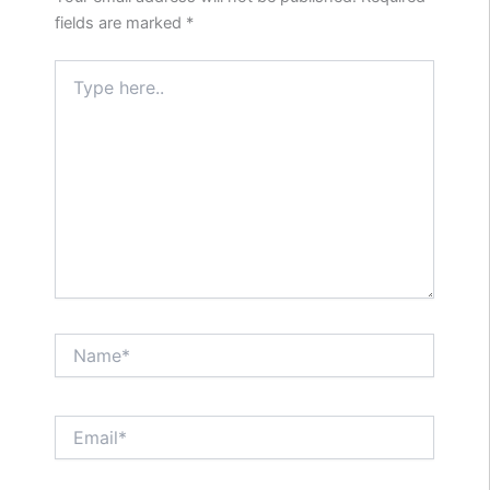
fields are marked
*
Type
here..
Name*
Email*