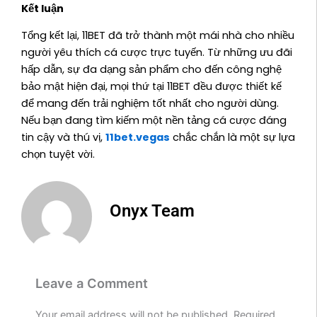
Kết luận
Tổng kết lại, 11BET đã trở thành một mái nhà cho nhiều
người yêu thích cá cược trực tuyến. Từ những ưu đãi
hấp dẫn, sự đa dạng sản phẩm cho đến công nghệ
bảo mật hiện đại, mọi thứ tại 11BET đều được thiết kế
để mang đến trải nghiệm tốt nhất cho người dùng.
Nếu bạn đang tìm kiếm một nền tảng cá cược đáng
tin cậy và thú vị,
11bet.vegas
chắc chắn là một sự lựa
chọn tuyệt vời.
Onyx Team
Leave a Comment
Your email address will not be published.
Required