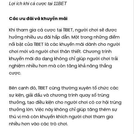
Lợi ích khi cá cược tại 11BET
Các ưu đãi và khuyến mãi
Khi tham gia cá cược tại 11BET, người chơi sẽ được
hưởng nhiều ưu đãi hấp dẫn. Một trong những điểm
nổi bật của 11BET là các khuyến mãi dành cho người
chơi mới và người chơi thân thiết. Chương trình
khuyến mãi đa dạng không chỉ giúp người chơi trải
nghiệm nhiều hơn mà còn tăng khả năng thắng
cược.
Bên cạnh đó, 11BET cũng thường xuyên tổ chức các
sự kiện, giải đấu và chương trình quay số trúng
thưởng, tạo điều kiện cho người chơi có cơ hội trúng
thưởng lớn. Việc này không chỉ giúp tăng thêm sự
thú vị mà còn khuyến khích người chơi tham gia
nhiều hơn vào các trò chơi.