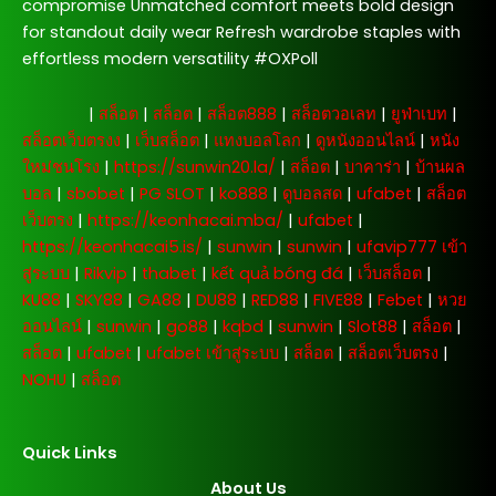
compromise Unmatched comfort meets bold design
for standout daily wear Refresh wardrobe staples with
effortless modern versatility #OXPoll
주소모음
|
สล็อต
|
สล็อต
|
สล็อต888
|
สล็อตวอเลท
|
ยูฟ่าเบท
|
สล็อตเว็บตรงง
|
เว็บสล็อต
|
แทงบอลโลก
|
ดูหนังออนไลน์
|
หนัง
ใหม่ชนโรง
|
https://sunwin20.la/
|
สล็อต
|
บาคาร่า
|
บ้านผล
บอล
|
sbobet
|
PG SLOT
|
ko888
|
ดูบอลสด
|
ufabet
|
สล็อต
เว็บตรง
|
https://keonhacai.mba/
|
ufabet
|
https://keonhacai5.is/
|
sunwin
|
sunwin
|
ufavip777 เข้า
สู่ระบบ
|
Rikvip
|
thabet
|
kết quả bóng đá
|
เว็บสล็อต
|
KU88
|
SKY88
|
GA88
|
DU88
|
RED88
|
FIVE88
|
Febet
|
หวย
ออนไลน์
|
sunwin
|
go88
|
kqbd
|
sunwin
|
Slot88
|
สล็อต
|
สล็อต
|
ufabet
|
ufabet เข้าสู่ระบบ
|
สล็อต
|
สล็อตเว็บตรง
|
NOHU
|
สล็อต
Quick Links
About Us