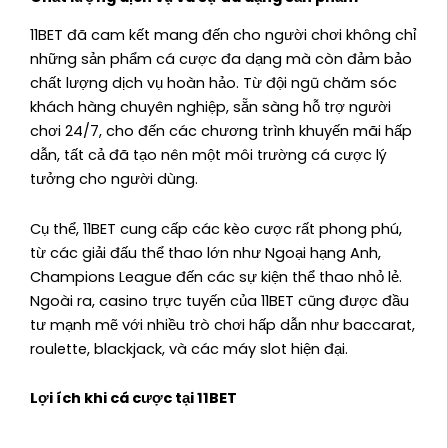
11BET đã cam kết mang đến cho người chơi không chỉ
những sản phẩm cá cược đa dạng mà còn đảm bảo
chất lượng dịch vụ hoàn hảo. Từ đội ngũ chăm sóc
khách hàng chuyên nghiệp, sẵn sàng hỗ trợ người
chơi 24/7, cho đến các chương trình khuyến mãi hấp
dẫn, tất cả đã tạo nên một môi trường cá cược lý
tưởng cho người dùng.
Cụ thể, 11BET cung cấp các kèo cược rất phong phú,
từ các giải đấu thể thao lớn như Ngoại hạng Anh,
Champions League đến các sự kiện thể thao nhỏ lẻ.
Ngoài ra, casino trực tuyến của 11BET cũng được đầu
tư mạnh mẽ với nhiều trò chơi hấp dẫn như baccarat,
roulette, blackjack, và các máy slot hiện đại.
Lợi ích khi cá cược tại 11BET