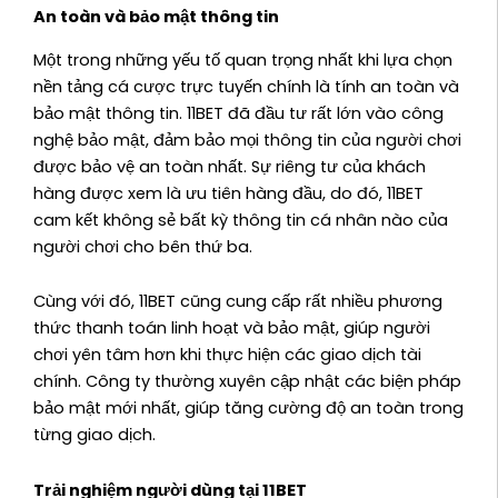
An toàn và bảo mật thông tin
Một trong những yếu tố quan trọng nhất khi lựa chọn
nền tảng cá cược trực tuyến chính là tính an toàn và
bảo mật thông tin. 11BET đã đầu tư rất lớn vào công
nghệ bảo mật, đảm bảo mọi thông tin của người chơi
được bảo vệ an toàn nhất. Sự riêng tư của khách
hàng được xem là ưu tiên hàng đầu, do đó, 11BET
cam kết không sẻ bất kỳ thông tin cá nhân nào của
người chơi cho bên thứ ba.
Cùng với đó, 11BET cũng cung cấp rất nhiều phương
thức thanh toán linh hoạt và bảo mật, giúp người
chơi yên tâm hơn khi thực hiện các giao dịch tài
chính. Công ty thường xuyên cập nhật các biện pháp
bảo mật mới nhất, giúp tăng cường độ an toàn trong
từng giao dịch.
Trải nghiệm người dùng tại 11BET