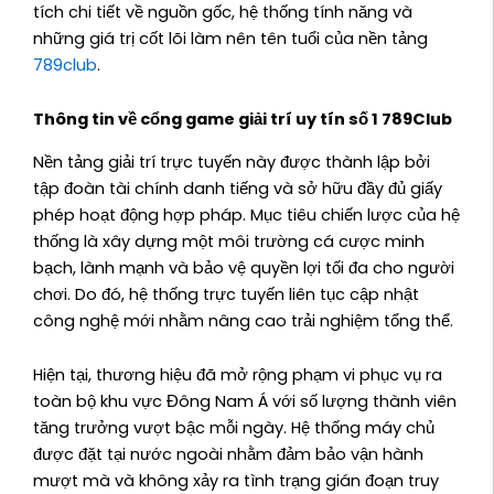
tích chi tiết về nguồn gốc, hệ thống tính năng và
những giá trị cốt lõi làm nên tên tuổi của nền tảng
789club
.
Thông tin về cổng game giải trí uy tín số 1 789Club
Nền tảng giải trí trực tuyến này được thành lập bởi
tập đoàn tài chính danh tiếng và sở hữu đầy đủ giấy
phép hoạt động hợp pháp. Mục tiêu chiến lược của hệ
thống là xây dựng một môi trường cá cược minh
bạch, lành mạnh và bảo vệ quyền lợi tối đa cho người
chơi. Do đó, hệ thống trực tuyến liên tục cập nhật
công nghệ mới nhằm nâng cao trải nghiệm tổng thể.
Hiện tại, thương hiệu đã mở rộng phạm vi phục vụ ra
toàn bộ khu vực Đông Nam Á với số lượng thành viên
tăng trưởng vượt bậc mỗi ngày. Hệ thống máy chủ
được đặt tại nước ngoài nhằm đảm bảo vận hành
mượt mà và không xảy ra tình trạng gián đoạn truy