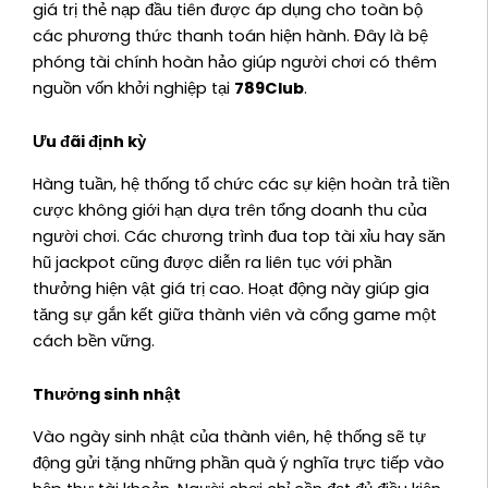
giá trị thẻ nạp đầu tiên được áp dụng cho toàn bộ
các phương thức thanh toán hiện hành. Đây là bệ
phóng tài chính hoàn hảo giúp người chơi có thêm
nguồn vốn khởi nghiệp tại
789Club
.
Ưu đãi định kỳ
Hàng tuần, hệ thống tổ chức các sự kiện hoàn trả tiền
cược không giới hạn dựa trên tổng doanh thu của
người chơi. Các chương trình đua top tài xỉu hay săn
hũ jackpot cũng được diễn ra liên tục với phần
thưởng hiện vật giá trị cao. Hoạt động này giúp gia
tăng sự gắn kết giữa thành viên và cổng game một
cách bền vững.
Thưởng sinh nhật
Vào ngày sinh nhật của thành viên, hệ thống sẽ tự
động gửi tặng những phần quà ý nghĩa trực tiếp vào