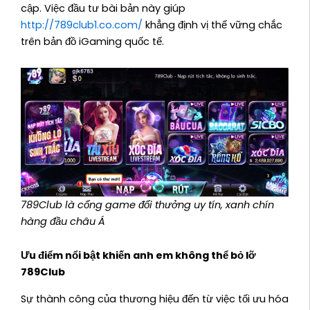
cập. Việc đầu tư bài bản này giúp
http://789club1.co.com/
khẳng định vị thế vững chắc
trên bản đồ iGaming quốc tế.
789Club là cổng game đổi thưởng uy tín, xanh chín
hàng đầu châu Á
Ưu điểm nổi bật khiến anh em không thể bỏ lỡ
789Club
Sự thành công của thương hiệu đến từ việc tối ưu hóa