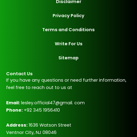
Disclaimer
Privacy Policy
Terms and Conditions
Write For Us
Sitemap
Contact Us
If you have any questions or need further information,
feel free to reach out to us at
Email:
lesley.official47@gmail. com
Phone:
+92 345 1956410
Address:
1636 Watson Street
Ventnor City, NJ 08046