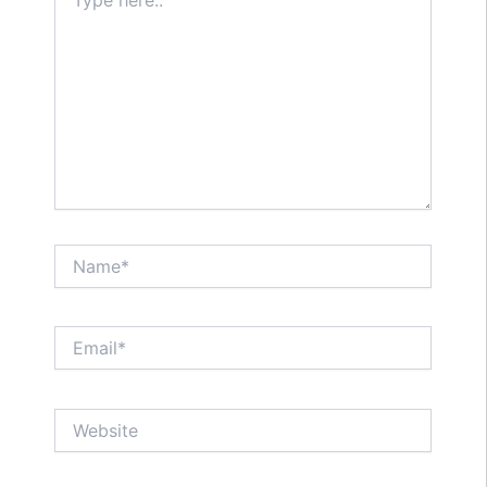
here..
Name*
Email*
Website