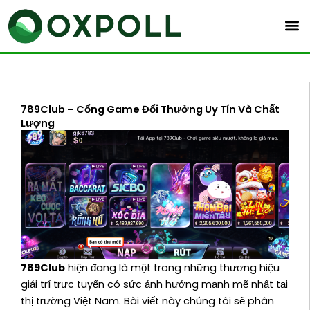
Skip
to
content
789Club – Cổng Game Đổi Thưởng Uy Tín Và Chất
Lượng
789Club
hiện đang là một trong những thương hiệu
giải trí trực tuyến có sức ảnh hưởng mạnh mẽ nhất tại
thị trường Việt Nam. Bài viết này chúng tôi sẽ phân