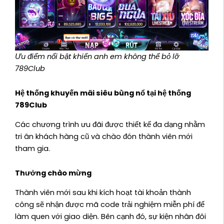
Ưu điểm nổi bật khiến anh em không thể bỏ lỡ
789Club
Hệ thống khuyến mãi siêu bùng nổ tại hệ thống
789Club
Các chương trình ưu đãi được thiết kế đa dạng nhằm
tri ân khách hàng cũ và chào đón thành viên mới
tham gia.
Thưởng chào mừng
Thành viên mới sau khi kích hoạt tài khoản thành
công sẽ nhận được mã code trải nghiệm miễn phí để
làm quen với giao diện. Bên cạnh đó, sự kiện nhân đôi