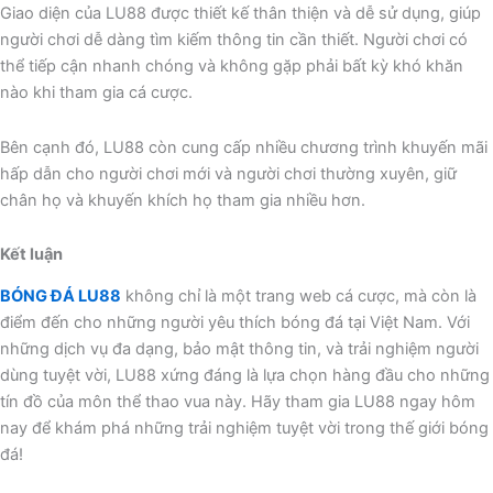
Giao diện của LU88 được thiết kế thân thiện và dễ sử dụng, giúp
người chơi dễ dàng tìm kiếm thông tin cần thiết. Người chơi có
thể tiếp cận nhanh chóng và không gặp phải bất kỳ khó khăn
nào khi tham gia cá cược.
Bên cạnh đó, LU88 còn cung cấp nhiều chương trình khuyến mãi
hấp dẫn cho người chơi mới và người chơi thường xuyên, giữ
chân họ và khuyến khích họ tham gia nhiều hơn.
Kết luận
BÓNG ĐÁ LU88
không chỉ là một trang web cá cược, mà còn là
điểm đến cho những người yêu thích bóng đá tại Việt Nam. Với
những dịch vụ đa dạng, bảo mật thông tin, và trải nghiệm người
dùng tuyệt vời, LU88 xứng đáng là lựa chọn hàng đầu cho những
tín đồ của môn thể thao vua này. Hãy tham gia LU88 ngay hôm
nay để khám phá những trải nghiệm tuyệt vời trong thế giới bóng
đá!