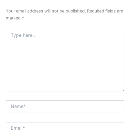
Your email address will not be published.
Required fields are
marked
*
Type
here..
Name*
Email*