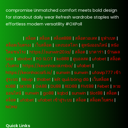
compromise Unmatched comfort meets bold design
for standout daily wear Refresh wardrobe staples with
effortless modern versatility #OXPoll
주소모음
|
สล็อต
|
สล็อต
|
สล็อต888
|
สล็อตวอเลท
|
ยูฟ่าเบท
|
สล็อตเว็บตรงง
|
เว็บสล็อต
|
แทงบอลโลก
|
ดูหนังออนไลน์
|
หนัง
ใหม่ชนโรง
|
https://sunwin20.la/
|
สล็อต
|
บาคาร่า
|
บ้านผล
บอล
|
sbobet
|
PG SLOT
|
ko888
|
ดูบอลสด
|
ufabet
|
สล็อต
เว็บตรง
|
https://keonhacai.mba/
|
ufabet
|
https://keonhacai5.is/
|
sunwin
|
sunwin
|
ufavip777 เข้า
สู่ระบบ
|
Rikvip
|
thabet
|
kết quả bóng đá
|
เว็บสล็อต
|
KU88
|
SKY88
|
GA88
|
DU88
|
RED88
|
FIVE88
|
Febet
|
หวย
ออนไลน์
|
sunwin
|
go88
|
kqbd
|
sunwin
|
Slot88
|
สล็อต
|
สล็อต
|
ufabet
|
ufabet เข้าสู่ระบบ
|
สล็อต
|
สล็อตเว็บตรง
|
NOHU
Quick Links