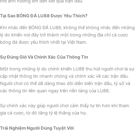
thể ảnh hưởng lớn đến kết quả trận đấu.
Tại Sao BÓNG ĐÁ LU88 Được Yêu Thích?
Khi nhắc đến BÓNG ĐÁ LU88, không thể không nhắc đến những
lý do khiến nơi đây trở thành một trong những địa chỉ cá cược
bóng đá được yêu thích nhất tại Việt Nam.
Sự Đúng Giờ Và Chính Xác Của Thông Tin
Một trong những lý do chính khiến LU88 thu hút người chơi là sự
cập nhật thông tin nhanh chóng và chính xác về các trận đấu.
Người chơi có thể dễ dàng theo dõi diễn biến trận đấu, tỷ số và
các thông tin liên quan ngay trên nền tảng của LU88.
Sự chính xác này giúp người chơi cảm thấy tự tin hơn khi tham
gia cá cược, từ đó tăng tỷ lệ thắng của họ.
Trải Nghiệm Người Dùng Tuyệt Vời