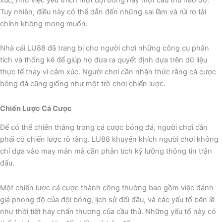
Tuy nhiên, điều này có thể dẫn đến những sai lầm và rủi ro tài
chính không mong muốn.
Nhà cái LU88 đã trang bị cho người chơi những công cụ phân
tích và thống kê để giúp họ đưa ra quyết định dựa trên dữ liệu
thực tế thay vì cảm xúc. Người chơi cần nhận thức rằng cá cược
bóng đá cũng giống như một trò chơi chiến lược.
Chiến Lược Cá Cược
Để có thể chiến thắng trong cá cược bóng đá, người chơi cần
phải có chiến lược rõ ràng. LU88 khuyến khích người chơi không
chỉ dựa vào may mắn mà cần phân tích kỹ lưỡng thông tin trận
đấu.
Một chiến lược cá cược thành công thường bao gồm việc đánh
giá phong độ của đội bóng, lịch sử đối đầu, và các yếu tố bên lề
như thời tiết hay chấn thương của cầu thủ. Những yếu tố này có