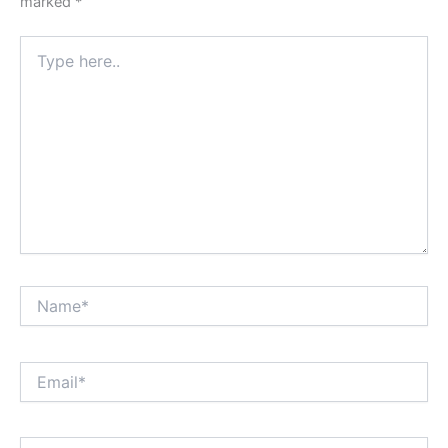
marked
*
Type
here..
Name*
Email*
Website