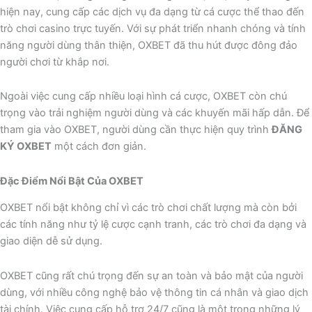
hiện nay, cung cấp các dịch vụ đa dạng từ cá cược thể thao đến
trò chơi casino trực tuyến. Với sự phát triển nhanh chóng và tính
năng người dùng thân thiện, OXBET đã thu hút được đông đảo
người chơi từ khắp nơi.
Ngoài việc cung cấp nhiều loại hình cá cược, OXBET còn chú
trọng vào trải nghiệm người dùng và các khuyến mãi hấp dẫn. Để
tham gia vào OXBET, người dùng cần thực hiện quy trình
ĐĂNG
KÝ OXBET
một cách đơn giản.
Đặc Điểm Nổi Bật Của OXBET
OXBET nổi bật không chỉ vì các trò chơi chất lượng mà còn bởi
các tính năng như tỷ lệ cược cạnh tranh, các trò chơi đa dạng và
giao diện dễ sử dụng.
OXBET cũng rất chú trọng đến sự an toàn và bảo mật của người
dùng, với nhiều công nghệ bảo vệ thông tin cá nhân và giao dịch
tài chính. Việc cung cấp hỗ trợ 24/7 cũng là một trong những lý