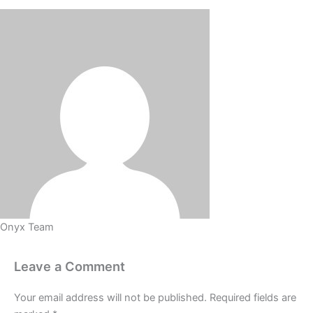
Onyx Team
Leave a Comment
Your email address will not be published.
Required fields are