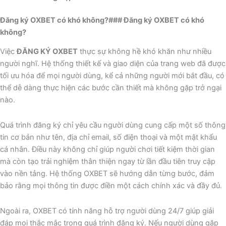
Đăng ký OXBET có khó không?### Đăng ký OXBET có khó
không?
Việc
ĐĂNG KÝ OXBET
thực sự không hề khó khăn như nhiều
người nghĩ. Hệ thống thiết kế và giao diện của trang web đã được
tối ưu hóa để mọi người dùng, kể cả những người mới bắt đầu, có
thể dễ dàng thực hiện các bước cần thiết mà không gặp trở ngại
nào.
Quá trình đăng ký chỉ yêu cầu người dùng cung cấp một số thông
tin cơ bản như tên, địa chỉ email, số điện thoại và một mật khẩu
cá nhân. Điều này không chỉ giúp người chơi tiết kiệm thời gian
mà còn tạo trải nghiệm thân thiện ngay từ lần đầu tiên truy cập
vào nền tảng. Hệ thống OXBET sẽ hướng dẫn từng bước, đảm
bảo rằng mọi thông tin được điền một cách chính xác và đầy đủ.
Ngoài ra, OXBET có tính năng hỗ trợ người dùng 24/7 giúp giải
đáp mọi thắc mắc trong quá trình đăng ký. Nếu người dùng gặp