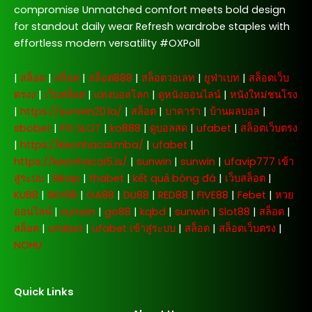
compromise Unmatched comfort meets bold design
for standout daily wear Refresh wardrobe staples with
effortless modern versatility #OXPoll
|
สล็อต
|
สล็อต
|
สล็อต888
|
สล็อตวอเลท
|
ยูฟ่าเบท
|
สล็อตเว็บ
ตรงง
|
เว็บสล็อต
|
แทงบอลโลก
|
ดูหนังออนไลน์
|
หนังใหม่ชนโรง
|
https://sunwin20.la/
|
สล็อต
|
บาคาร่า
|
บ้านผลบอล
|
sbobet
|
PG SLOT
|
ko888
|
ดูบอลสด
|
ufabet
|
สล็อตเว็บตรง
|
https://keonhacai.mba/
|
ufabet
|
https://keonhacai5.is/
|
sunwin
|
sunwin
|
ufavip777 เข้า
สู่ระบบ
|
Rikvip
|
thabet
|
kết quả bóng đá
|
เว็บสล็อต
|
KU88
|
SKY88
|
GA88
|
DU88
|
RED88
|
FIVE88
|
Febet
|
หวย
ออนไลน์
|
sunwin
|
go88
|
kqbd
|
sunwin
|
Slot88
|
สล็อต
|
สล็อต
|
ufabet
|
ufabet เข้าสู่ระบบ
|
สล็อต
|
สล็อตเว็บตรง
|
NOHU
Quick Links