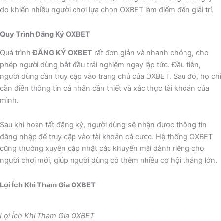
do khiến nhiều người chơi lựa chọn OXBET làm điểm đến giải trí.
Quy Trình Đăng Ký OXBET
Quá trình
ĐĂNG KÝ OXBET
rất đơn giản và nhanh chóng, cho
phép người dùng bắt đầu trải nghiệm ngay lập tức. Đầu tiên,
người dùng cần truy cập vào trang chủ của OXBET. Sau đó, họ chỉ
cần điền thông tin cá nhân cần thiết và xác thực tài khoản của
mình.
Sau khi hoàn tất đăng ký, người dùng sẽ nhận được thông tin
đăng nhập để truy cập vào tài khoản cá cược. Hệ thống OXBET
cũng thường xuyên cập nhật các khuyến mãi dành riêng cho
người chơi mới, giúp người dùng có thêm nhiều cơ hội thắng lớn.
Lợi Ích Khi Tham Gia OXBET
Lợi Ích Khi Tham Gia OXBET