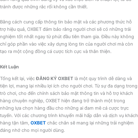
tránh được những rắc rối không cần thiết.
Bằng cách cung cấp thông tin bảo mật và các phương thức hỗ
trợ hiệu quả, OXBET đảm bảo rằng người chơi sẽ có những trải
nghiệm tốt nhất ngay từ phút đầu tiên tham gia. Điều này không
chỉ góp phần vào việc xây dựng lòng tin của người chơi mà còn
tạo ra một cộng đồng cá cược tích cực và thân thiện.
Kết Luận
Tổng kết lại, việc
ĐĂNG KÝ OXBET
là một quy trình dễ dàng và
tiện lợi, mang lại nhiều lợi ích cho người chơi. Từ sự đa dạng trong
trò chơi, cho đến chính sách bảo mật thông tin và hỗ trợ khách
hàng chuyên nghiệp, OXBET hiện đang trở thành một trong
những lựa chọn hàng đầu cho những ai đam mê cá cược trực
tuyến. Với các chương trình khuyến mãi hấp dẫn và dịch vụ khách
hàng tận tâm,
OXBET
chắc chắn sẽ mang lại những trải nghiệm
đáng nhớ cho mọi người dùng.