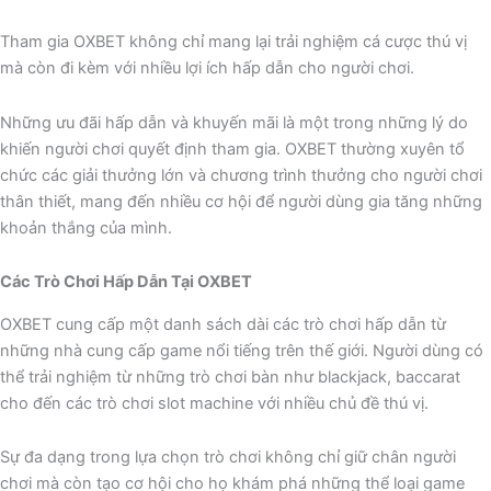
Tham gia OXBET không chỉ mang lại trải nghiệm cá cược thú vị
mà còn đi kèm với nhiều lợi ích hấp dẫn cho người chơi.
Những ưu đãi hấp dẫn và khuyến mãi là một trong những lý do
khiến người chơi quyết định tham gia. OXBET thường xuyên tổ
chức các giải thưởng lớn và chương trình thưởng cho người chơi
thân thiết, mang đến nhiều cơ hội để người dùng gia tăng những
khoản thắng của mình.
Các Trò Chơi Hấp Dẫn Tại OXBET
OXBET cung cấp một danh sách dài các trò chơi hấp dẫn từ
những nhà cung cấp game nổi tiếng trên thế giới. Người dùng có
thể trải nghiệm từ những trò chơi bàn như blackjack, baccarat
cho đến các trò chơi slot machine với nhiều chủ đề thú vị.
Sự đa dạng trong lựa chọn trò chơi không chỉ giữ chân người
chơi mà còn tạo cơ hội cho họ khám phá những thể loại game