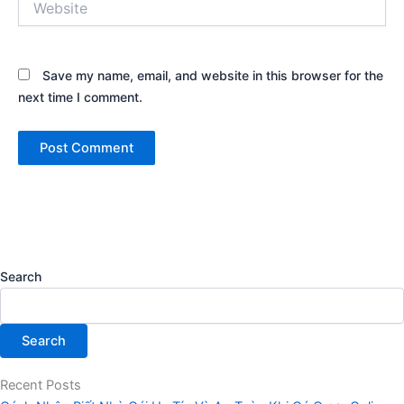
Save my name, email, and website in this browser for the
next time I comment.
Search
Search
Recent Posts