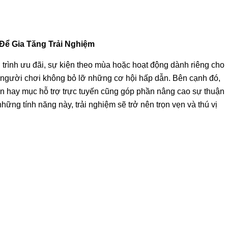
Để Gia Tăng Trải Nghiệm
g trình ưu đãi, sự kiện theo mùa hoặc hoạt động dành riêng cho
p người chơi không bỏ lỡ những cơ hội hấp dẫn. Bên cạnh đó,
hân hay mục hỗ trợ trực tuyến cũng góp phần nâng cao sự thuận
những tính năng này, trải nghiệm sẽ trở nên trọn vẹn và thú vị