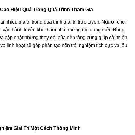
ao Hiệu Quả Trong Quá Trình Tham Gia
 nhiều giá trị trong quá trình giải trí trực tuyến. Người chơi
ách vận hành trước khi khám phá những nội dung mới. Đồng
và cập nhật những thay đổi của nền tảng cũng giúp cải thiện
 và linh hoạt sẽ góp phần tạo nên trải nghiệm tích cực và lâu
hiệm Giải Trí Một Cách Thông Minh