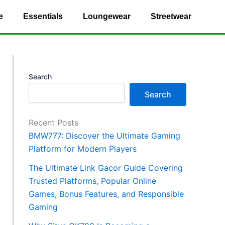
e
Essentials
Loungewear
Streetwear
Search
Search
Recent Posts
BMW777: Discover the Ultimate Gaming
Platform for Modern Players
The Ultimate Link Gacor Guide Covering
Trusted Platforms, Popular Online
Games, Bonus Features, and Responsible
Gaming