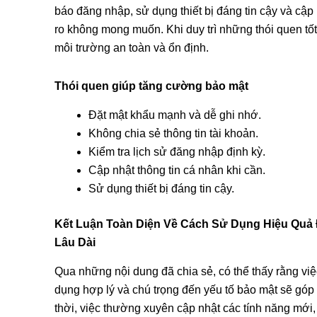
báo đăng nhập, sử dụng thiết bị đáng tin cậy và cập 
ro không mong muốn. Khi duy trì những thói quen tốt,
môi trường an toàn và ổn định.
Thói quen giúp tăng cường bảo mật
Đặt mật khẩu mạnh và dễ ghi nhớ.
Không chia sẻ thông tin tài khoản.
Kiểm tra lịch sử đăng nhập định kỳ.
Cập nhật thông tin cá nhân khi cần.
Sử dụng thiết bị đáng tin cậy.
Kết Luận Toàn Diện Về Cách Sử Dụng Hiệu Quả Đ
Lâu Dài
Qua những nội dung đã chia sẻ, có thể thấy rằng việ
dụng hợp lý và chú trọng đến yếu tố bảo mật sẽ góp 
thời, việc thường xuyên cập nhật các tính năng mớ