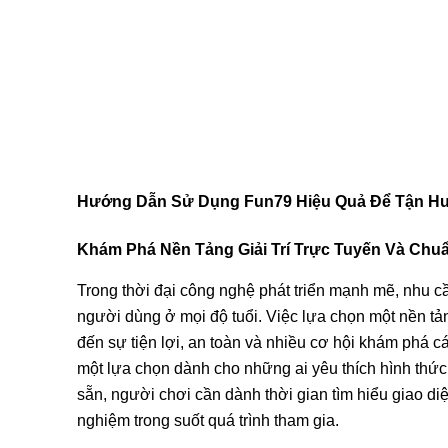
Hướng Dẫn Sử Dụng Fun79 Hiệu Quả Để Tận Hư
Khám Phá Nền Tảng Giải Trí Trực Tuyến Và Chuẩ
Trong thời đại công nghệ phát triển mạnh mẽ, nhu cầu
người dùng ở mọi độ tuổi. Việc lựa chọn một nền t
đến sự tiện lợi, an toàn và nhiều cơ hội khám phá c
một lựa chọn dành cho những ai yêu thích hình thức g
sẵn, người chơi cần dành thời gian tìm hiểu giao diệ
nghiệm trong suốt quá trình tham gia.