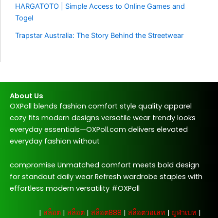
HARGATOTO | Simple Access to Online Games and
Togel
Trapstar Australia: The Story Behind the Streetwear
About Us
OXPoll blends fashion comfort style quality apparel
cozy fits modern designs versatile wear trendy looks
everyday essentials—OXPoll.com delivers elevated
everyday fashion without
compromise Unmatched comfort meets bold design
for standout daily wear Refresh wardrobe staples with
effortless modern versatility #OXPoll
주소모음
|
สล็อต
|
สล็อต
|
สล็อต888
|
สล็อตวอเลท
|
ยูฟ่าเบท
|