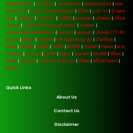
สล็อตเว็บตรงง
|
เว็บสล็อต
|
แทงบอลโลก
|
ดูหนังออนไลน์
|
หนัง
ใหม่ชนโรง
|
https://sunwin20.la/
|
สล็อต
|
บาคาร่า
|
บ้านผล
บอล
|
sbobet
|
PG SLOT
|
ko888
|
ดูบอลสด
|
ufabet
|
สล็อต
เว็บตรง
|
https://keonhacai.mba/
|
ufabet
|
https://keonhacai5.is/
|
sunwin
|
sunwin
|
ufavip777 เข้า
สู่ระบบ
|
Rikvip
|
thabet
|
kết quả bóng đá
|
เว็บสล็อต
|
KU88
|
SKY88
|
GA88
|
DU88
|
RED88
|
FIVE88
|
Febet
|
หวย
ออนไลน์
|
sunwin
|
go88
|
kqbd
|
sunwin
|
Slot88
|
สล็อต
|
สล็อต
|
ufabet
|
ufabet เข้าสู่ระบบ
|
สล็อต
|
สล็อตเว็บตรง
|
NOHU
Quick Links
About Us
Contact Us
Disclaimer