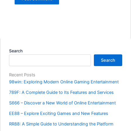
Search
Search
Recent Posts
98win: Exploring Modern Online Gaming Entertainment
789F: A Complete Guide to Its Features and Services
S666 – Discover a New World of Online Entertainment
EE88 – Explore Exciting Games and New Features
RR88: A Simple Guide to Understanding the Platform