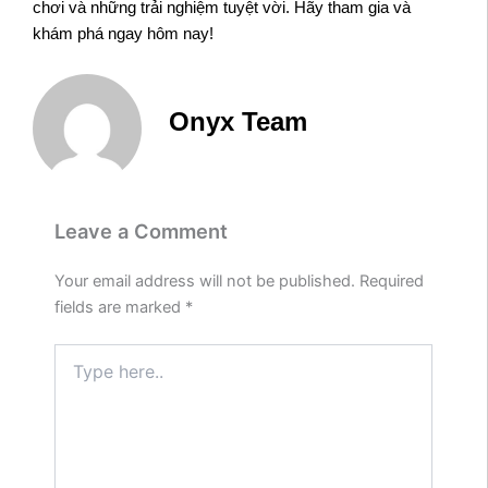
chơi và những trải nghiệm tuyệt vời. Hãy tham gia và
khám phá ngay hôm nay!
Onyx Team
Leave a Comment
Your email address will not be published.
Required
fields are marked
*
Type
here..