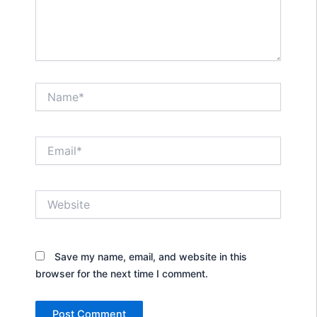
Name*
Email*
Website
Save my name, email, and website in this
browser for the next time I comment.