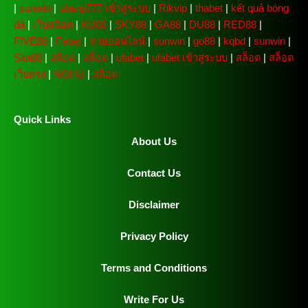
|
sunwin
|
ufavip777 เข้าสู่ระบบ
|
Rikvip
|
thabet
|
kết quả bóng
đá
|
เว็บสล็อต
|
KU88
|
SKY88
|
GA88
|
DU88
|
RED88
|
FIVE88
|
Febet
|
หวยออนไลน์
|
sunwin
|
go88
|
kqbd
|
sunwin
|
Slot88
|
สล็อต
|
สล็อต
|
ufabet
|
ufabet เข้าสู่ระบบ
|
สล็อต
|
สล็อต
เว็บตรง
|
NOHU
|
สล็อต
Quick Links
About Us
Contact Us
Disclaimer
Privacy Policy
Terms and Conditions
Write For Us