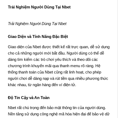
Trải Nghiệm Người Dùng Tại Nbet
Trải Nghiệm Người Dùng Tại Nbet
Giao Diện và Tính Năng Đặc Biệt
Giao diện của Nbet được thiết kế rất trực quan, dễ sử dụng
cho cả những người mới bắt đầu. Người dùng có thể dễ
dàng tìm kiếm các trò chơi yêu thích và theo dõi các
chương trình khuyến mãi qua thanh menu rõ ràng. Hệ
thống thanh toán của Nbet cũng rất linh hoạt, cho phép
người chơi dễ dàng nạp và rút tiền qua nhiều phương thức
khác nhau, từ ngân hàng đến ví điện tử.
Độ Tin Cậy và An Toàn
Nbet rất chú trọng đến bảo mật thông tin của người dùng.
Nền tảng sử dụng công nghệ mã hóa hiện đại để bảo vệ dữ