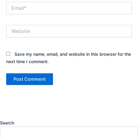
Email*
Website
Save my name, email, and website in this browser for the
next time I comment.
Search