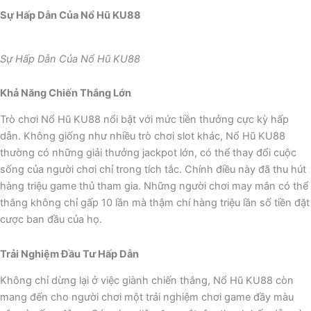
Sự Hấp Dẫn Của Nổ Hũ KU88
Sự Hấp Dẫn Của Nổ Hũ KU88
Khả Năng Chiến Thắng Lớn
Trò chơi Nổ Hũ KU88 nổi bật với mức tiền thưởng cực kỳ hấp
dẫn. Không giống như nhiều trò chơi slot khác, Nổ Hũ KU88
thường có những giải thưởng jackpot lớn, có thể thay đổi cuộc
sống của người chơi chỉ trong tích tắc. Chính điều này đã thu hút
hàng triệu game thủ tham gia. Những người chơi may mắn có thể
thắng không chỉ gấp 10 lần mà thậm chí hàng triệu lần số tiền đặt
cược ban đầu của họ.
Trải Nghiệm Đầu Tư Hấp Dẫn
Không chỉ dừng lại ở việc giành chiến thắng, Nổ Hũ KU88 còn
mang đến cho người chơi một trải nghiệm chơi game đầy màu