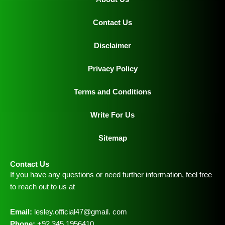
Contact Us
Disclaimer
Privacy Policy
Terms and Conditions
Write For Us
Sitemap
Contact Us
If you have any questions or need further information, feel free
to reach out to us at
Email:
lesley.official47@gmail. com
Phone:
+92 345 1956410