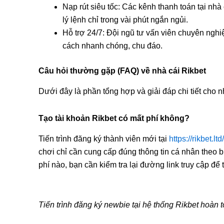
Nạp rút siêu tốc: Các kênh thanh toán tại nhà 
lý lệnh chỉ trong vài phút ngắn ngủi.
Hỗ trợ 24/7: Đội ngũ tư vấn viên chuyên ngh
cách nhanh chóng, chu đáo.
Câu hỏi thường gặp (FAQ) về nhà cái Rikbet
Dưới đây là phần tổng hợp và giải đáp chi tiết cho
Tạo tài khoản Rikbet có mất phí không?
Tiến trình đăng ký thành viên mới tại
https://rikbet.ltd/
chơi chỉ cần cung cấp đúng thông tin cá nhân theo bi
phí nào, bạn cần kiểm tra lại đường link truy cập để 
Tiến trình đăng ký newbie tại hệ thống Rikbet hoàn 