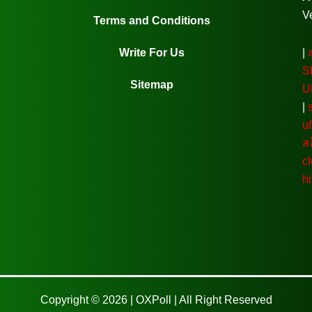
V
Terms and Conditions
Write For Us
|
S
Sitemap
U
|
uf
ส
c
hi
Copyright © 2026 |
OXPoll
| All Right Reserved