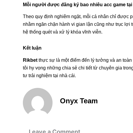
Mỗi người được đăng ký bao nhiêu acc game tại
Theo quy định nghiêm ngặt, mỗi cá nhân chỉ được ph
nhằm ngăn chặn hành vi gian lận cũng như trục lợi t
hệ thống quét và xử lý khóa vĩnh viễn.
Kết luận
Rikbet
thực sự là một điểm đến lý tưởng và an toà
tôi hy vọng những chia sẻ chi tiết từ chuyên gia tro
tư trải nghiệm tại nhà cái.
Onyx Team
Leave a Comment