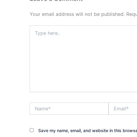
Your email address will not be published.
Requ
Type
here..
Name*
Email*
Save my name, email, and website in this browse