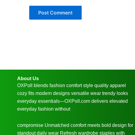
About Us
OXPoll blends fashion comfort style quality apparel
cozy fits modern designs versatile wear trendy looks
everyday essentials—OXPoll.com delivers elevated
everyday fashion without
compromise Unmatched comfort meets bold design for
standout daily wear Refresh wardrobe staples with