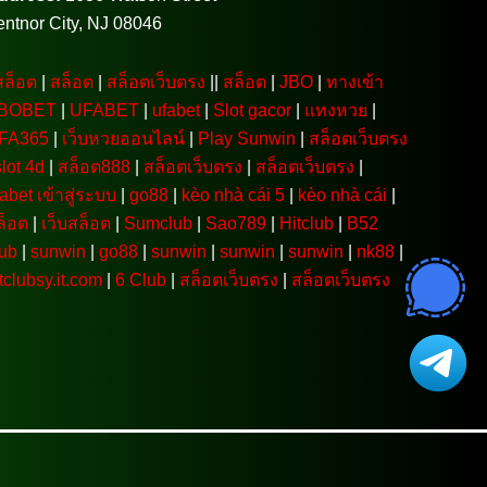
entnor City, NJ 08046
สล็อต
|
สล็อต
|
สล็อตเว็บตรง
||
สล็อต
|
JBO
|
ทางเข้า
BOBET
|
UFABET
|
ufabet
|
Slot gacor
|
แทงหวย
|
FA365
|
เว็บหวยออนไลน์
|
Play Sunwin
|
สล็อตเว็บตรง
slot 4d
|
สล็อต888
|
สล็อตเว็บตรง
|
สล็อตเว็บตรง
|
abet เข้าสู่ระบบ
|
go88
|
kèo nhà cái 5
|
kèo nhà cái
|
ล็อต
|
เว็บสล็อต
|
Sumclub
|
Sao789
|
Hitclub
|
B52
lub
|
sunwin
|
go88
|
sunwin
|
sunwin
|
sunwin
|
nk88
|
tclubsy.it.com
|
6 Club
|
สล็อตเว็บตรง
|
สล็อตเว็บตรง