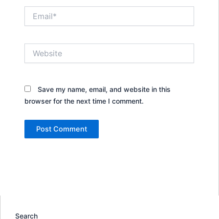
Email*
Website
Save my name, email, and website in this
browser for the next time I comment.
Search