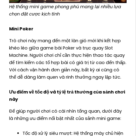
Hệ thống mini game phong phú mang lại nhiều lựa
chọn đặt cược kịch tính
Mini Poker
Trò chơi này mang đến một làn gió mới khi kết hợp
khéo léo giữa game bài Poker và trục quay Slot
Machine. Người chơi chỉ cần thực hiện thao tác quay
để tìm kiếm các tổ hợp bài có giá trị từ cao đến thấp.
Với cách vận hành đơn giản này, bất kỳ ai cũng có
thể dễ dàng làm quen và rinh thưởng ngay lập tức.
Ưu điểm về tốc độ và tỷ lệ trả thưởng của sảnh chơi
này
Để giúp người chơi có cái nhìn tổng quan, dưới đây
là những ưu điểm nổi bật nhất của sảnh mini game:
Tốc độ xử lý siêu mượt: Hệ thống máy chủ hiện