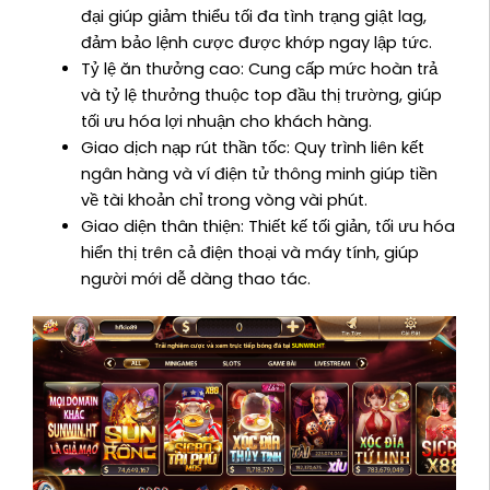
đại giúp giảm thiểu tối đa tình trạng giật lag,
đảm bảo lệnh cược được khớp ngay lập tức.
Tỷ lệ ăn thưởng cao: Cung cấp mức hoàn trả
và tỷ lệ thưởng thuộc top đầu thị trường, giúp
tối ưu hóa lợi nhuận cho khách hàng.
Giao dịch nạp rút thần tốc: Quy trình liên kết
ngân hàng và ví điện tử thông minh giúp tiền
về tài khoản chỉ trong vòng vài phút.
Giao diện thân thiện: Thiết kế tối giản, tối ưu hóa
hiển thị trên cả điện thoại và máy tính, giúp
người mới dễ dàng thao tác.