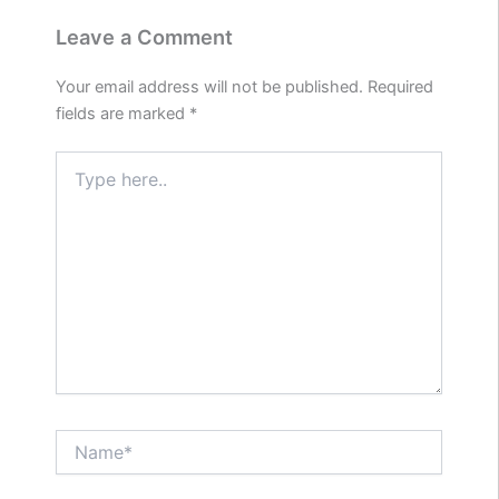
Leave a Comment
Your email address will not be published.
Required
fields are marked
*
Type
here..
Name*