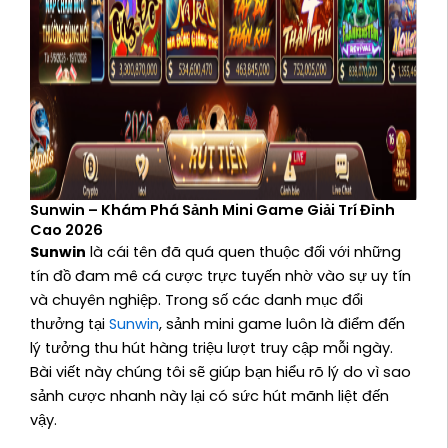
Sunwin – Khám Phá Sảnh Mini Game Giải Trí Đỉnh
Cao 2026
Sunwin
là cái tên đã quá quen thuộc đối với những
tín đồ đam mê cá cược trực tuyến nhờ vào sự uy tín
và chuyên nghiệp. Trong số các danh mục đổi
thưởng tại
Sunwin
, sảnh mini game luôn là điểm đến
lý tưởng thu hút hàng triệu lượt truy cập mỗi ngày.
Bài viết này chúng tôi sẽ giúp bạn hiểu rõ lý do vì sao
sảnh cược nhanh này lại có sức hút mãnh liệt đến
vậy.