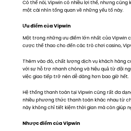
Có thể nói, Vipwin có nhiều lợi thế, nhưng cũn
một cái nhìn tổng quan về những yếu tố này.
Ưu điểm của Vipwin
Một trong những ưu điểm lớn nhất của Vipwin c
cược thể thao cho đến các trò chơi casino, Vip
Thêm vào đó, chất lượng dịch vụ khách hàng củ
với sự hỗ trợ nhanh chóng và hiệu quả từ đội ngũ
việc giao tiếp trở nên dễ dàng hơn bao giờ hết.
Hệ thống thanh toán tại Vipwin cũng rất đa dạng 
nhiều phương thức thanh toán khác nhau từ ch
này không chỉ tiết kiệm thời gian mà còn giúp 
Nhược điểm của Vipwin