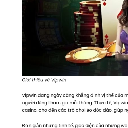
Giới thiệu về Vipwin
Vipwin đang ngày càng khẳng định vị thế của m
người dùng tham gia mỗi tháng. Thực tế, Vipwi
casino, cho đến các trò chơi ảo độc đáo, giúp 
Đơn giản nhưng tinh tế, giao diện của những we