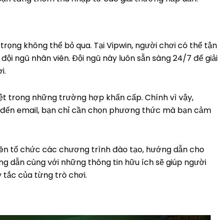
trọng không thể bỏ qua. Tại Vipwin, người chơi có thể tận
đội ngũ nhân viên. Đội ngũ này luôn sẵn sàng 24/7 để giải
i.
iệt trong những trường hợp khẩn cấp. Chính vì vậy,
hat đến email, bạn chỉ cần chọn phương thức mà bạn cảm
yên tổ chức các chương trình đào tạo, hướng dẫn cho
ng dẫn cùng với những thông tin hữu ích sẽ giúp người
 tắc của từng trò chơi.