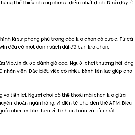
g không thể thiếu những nhược điểm nhất định. Dưới đây là
hính là sự phong phú trong các lựa chọn cá cược. Từ cá
win đều có một danh sách dài để bạn lựa chọn.
a Vipwin được đánh giá cao. Người chơi thường hài lòng
 nhân viên. Đặc biệt, việc có nhiều kênh liên lạc giúp cho
và tiện lợi. Người chơi có thể thoải mái chọn lựa giữa
uyển khoản ngân hàng, ví điện tử cho đến thẻ ATM. Điều
người chơi an tâm hơn về tính an toàn và bảo mật.