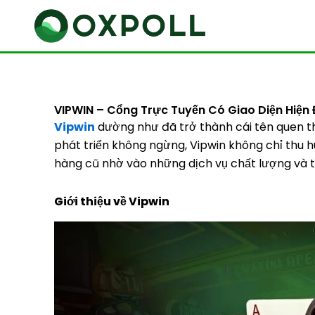
Skip
to
content
VIPWIN – Cổng Trực Tuyến Có Giao Diện Hiện 
Vipwin
dường như đã trở thành cái tên quen th
phát triển không ngừng, Vipwin không chỉ thu
hàng cũ nhờ vào những dịch vụ chất lượng và tr
Giới thiệu về Vipwin