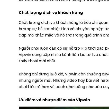
Chất lượng dịch vụ khách hàng
Chất lượng dịch vụ khách hàng là tiêu chí quan 
hưởng sự hỗ trợ nhiệt tình và chuyên nghiệp từ 
đáp mọi thắc mắc và hỗ trợ trong quá trình chơ
Người chơi luôn cần có sự hỗ trợ kịp thời đặc b
Vipwin cung cấp nhiều kênh liên lạc từ live c
thấy thoải mái nhất.
Không chỉ dừng lại ở đó, Vipwin còn thường xu
những người mới. Những video hay bài viết hướ
chơi hiểu rõ hơn về cách chơi cũng như các quy
Ưu điểm và nhược điểm của Vipwin