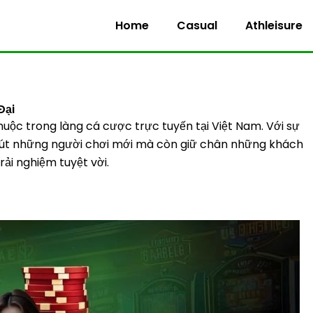
Home
Casual
Athleisure
Đại
uộc trong làng cá cược trực tuyến tại Việt Nam. Với sự
 hút những người chơi mới mà còn giữ chân những khách
ải nghiệm tuyệt vời.