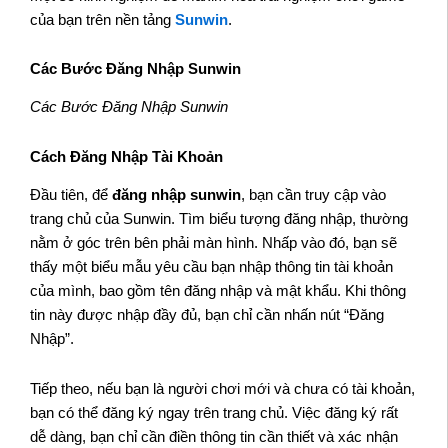
của bạn trên nền tảng
Sunwin
.
Các Bước Đăng Nhập Sunwin
Các Bước Đăng Nhập Sunwin
Cách Đăng Nhập Tài Khoản
Đầu tiên, để
đăng nhập sunwin
, bạn cần truy cập vào
trang chủ của Sunwin. Tìm biểu tượng đăng nhập, thường
nằm ở góc trên bên phải màn hình. Nhấp vào đó, bạn sẽ
thấy một biểu mẫu yêu cầu bạn nhập thông tin tài khoản
của mình, bao gồm tên đăng nhập và mật khẩu. Khi thông
tin này được nhập đầy đủ, bạn chỉ cần nhấn nút “Đăng
Nhập”.
Tiếp theo, nếu bạn là người chơi mới và chưa có tài khoản,
bạn có thể đăng ký ngay trên trang chủ. Việc đăng ký rất
dễ dàng, bạn chỉ cần điền thông tin cần thiết và xác nhận