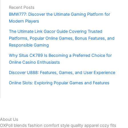
Recent Posts
BMW777: Discover the Ultimate Gaming Platform for
Modern Players
The Ultimate Link Gacor Guide Covering Trusted
Platforms, Popular Online Games, Bonus Features, and
Responsible Gaming
Why Situs CK789 Is Becoming a Preferred Choice for
Online Casino Enthusiasts
Discover U888: Features, Games, and User Experience
Online Slots: Exploring Popular Games and Features
About Us
OXPoll blends fashion comfort style quality apparel cozy fits