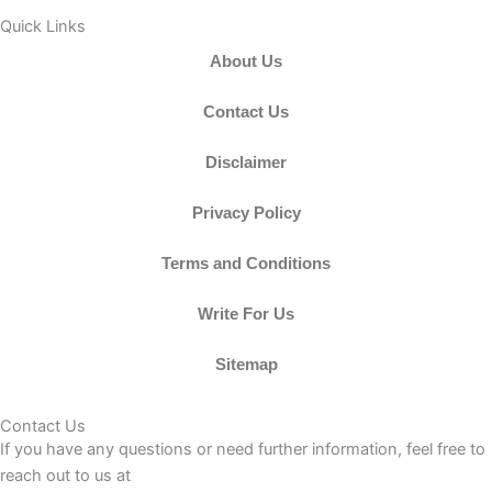
Quick Links
About Us
Contact Us
Disclaimer
Privacy Policy
Terms and Conditions
Write For Us
Sitemap
Contact Us
If you have any questions or need further information, feel free to
reach out to us at