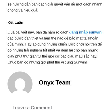
sẽ hướng dẫn bạn cách giải quyết vấn đề một cách nhanh
chóng và hiệu quả.
Kết Luận
Qua bài viết này, bạn đã nắm rõ cách
đăng nhập sunwin
,
các bước cần thiết và làm thế nào để bảo mật tài khoản
của mình. Hãy áp dụng những chiến lược chơi nói trên để
có những trải nghiệm tốt nhất và đem lại cho bạn những
giây phút thư giãn từ thế giới cờ bạc giàu màu sắc này.
Chúc bạn có những giờ phút thú vị cùng Sunwin!
Onyx Team
Leave a Comment