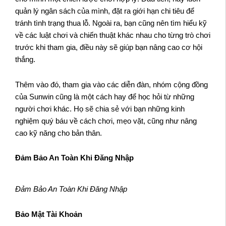
quản lý ngân sách của mình, đặt ra giới hạn chi tiêu để
tránh tình trạng thua lỗ. Ngoài ra, bạn cũng nên tìm hiểu kỹ
về các luật chơi và chiến thuật khác nhau cho từng trò chơi
trước khi tham gia, điều này sẽ giúp bạn nâng cao cơ hội
thắng.
Thêm vào đó, tham gia vào các diễn đàn, nhóm cộng đồng
của Sunwin cũng là một cách hay để học hỏi từ những
người chơi khác. Họ sẽ chia sẻ với bạn những kinh
nghiệm quý báu về cách chơi, mẹo vặt, cũng như nâng
cao kỹ năng cho bản thân.
Đảm Bảo An Toàn Khi Đăng Nhập
Đảm Bảo An Toàn Khi Đăng Nhập
Bảo Mật Tài Khoản