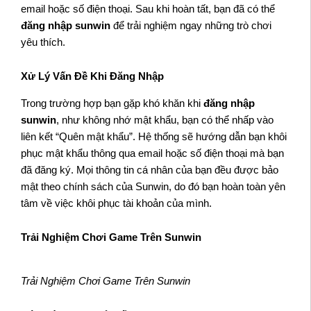
email hoặc số điện thoại. Sau khi hoàn tất, bạn đã có thể
đăng nhập sunwin
để trải nghiệm ngay những trò chơi
yêu thích.
Xử Lý Vấn Đề Khi Đăng Nhập
Trong trường hợp bạn gặp khó khăn khi
đăng nhập
sunwin
, như không nhớ mật khẩu, bạn có thể nhấp vào
liên kết “Quên mật khẩu”. Hệ thống sẽ hướng dẫn bạn khôi
phục mật khẩu thông qua email hoặc số điện thoại mà bạn
đã đăng ký. Mọi thông tin cá nhân của bạn đều được bảo
mật theo chính sách của Sunwin, do đó bạn hoàn toàn yên
tâm về việc khôi phục tài khoản của mình.
Trải Nghiệm Chơi Game Trên Sunwin
Trải Nghiệm Chơi Game Trên Sunwin