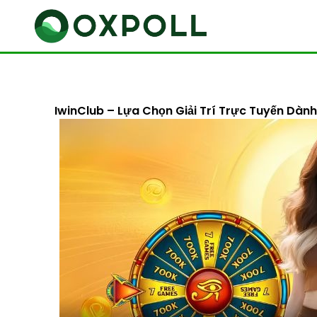
Skip
to
content
IwinClub – Lựa Chọn Giải Trí Trực Tuyến Dành