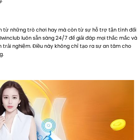
g.
n từ những trò chơi hay mà còn từ sự hỗ trợ tận tình đối
Iwinclub luôn sẵn sàng 24/7 để giải đáp mọi thắc mắc và
h trải nghiệm. Điều này không chỉ tạo ra sự an tâm cho
g.