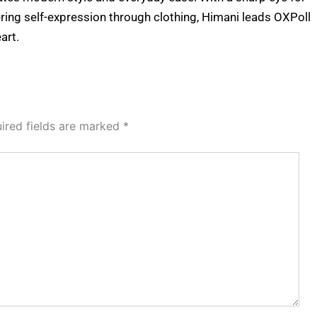
ring self-expression through clothing, Himani leads OXPoll
art.
ired fields are marked
*