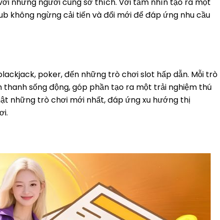
 với những người cùng sở thích. Với tầm nhìn tạo ra một
nclub không ngừng cải tiến và đổi mới để đáp ứng nhu cầu
blackjack, poker, đến những trò chơi slot hấp dẫn. Mỗi trò
m thanh sống động, góp phần tạo ra một trải nghiệm thú
nhật những trò chơi mới nhất, đáp ứng xu hướng thị
i.