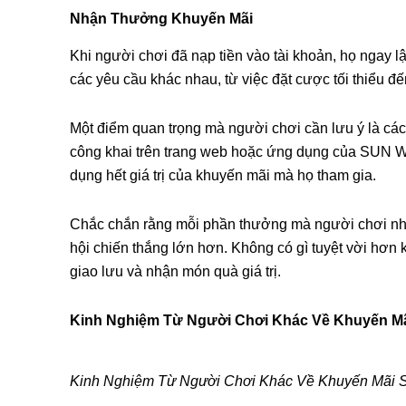
Nhận Thưởng Khuyến Mãi
Khi người chơi đã nạp tiền vào tài khoản, họ ngay 
các yêu cầu khác nhau, từ việc đặt cược tối thiểu đế
Một điểm quan trọng mà người chơi cần lưu ý là các 
công khai trên trang web hoặc ứng dụng của SUN WI
dụng hết giá trị của khuyến mãi mà họ tham gia.
Chắc chắn rằng mỗi phần thưởng mà người chơi nhậ
hội chiến thắng lớn hơn. Không có gì tuyệt vời hơn
giao lưu và nhận món quà giá trị.
Kinh Nghiệm Từ Người Chơi Khác Về Khuyến M
Kinh Nghiệm Từ Người Chơi Khác Về Khuyến Mãi