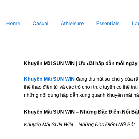
Skip
to
content
Home
Casual
Athleisure
Essentials
Lo
Khuyến Mãi SUN WIN | Ưu đãi hấp dẫn mỗi ngày
Khuyến Mãi SUN WIN
đang thu hút sự chú ý của rấ
thể thao điện tử và các trò chơi trực tuyến có thể tr
những nội dung hấp dẫn xung quanh khuyến mãi nà
Khuyến Mãi SUN WIN – Những Đặc Điểm Nổi Bậ
Khuyến Mãi SUN WIN – Những Đặc Điểm Nổi Bật