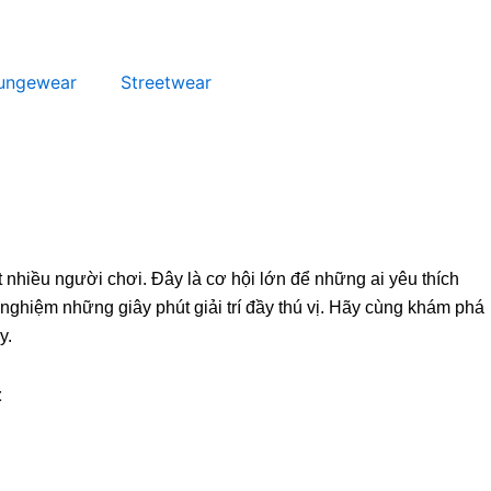
ungewear
Streetwear
t nhiều người chơi. Đây là cơ hội lớn để những ai yêu thích
ải nghiệm những giây phút giải trí đầy thú vị. Hãy cùng khám phá
y.
t