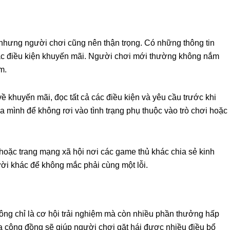
nhưng người chơi cũng nên thận trọng. Có những thông tin
ác điều kiện khuyến mãi. Người chơi mới thường không nắm
m.
 về khuyến mãi, đọc tất cả các điều kiện và yêu cầu trước khi
ủa mình để không rơi vào tình trạng phụ thuộc vào trò chơi hoặc
hoặc trang mạng xã hội nơi các game thủ khác chia sẻ kinh
ời khác để không mắc phải cùng một lỗi.
g chỉ là cơ hội trải nghiệm mà còn nhiều phần thưởng hấp
ủa cộng đồng sẽ giúp người chơi gặt hái được nhiều điều bổ