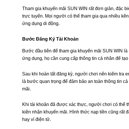
Tham gia khuyến mãi SUN WIN rất đơn giản, đặc biệt
trực tuyến. Mọi người có thể tham gia qua nhiều k
ứng dụng di động.
Bước Đăng Ký Tài Khoản
Bước đầu tiên để tham gia khuyến mãi SUN WIN là đ
ứng dụng, họ cần cung cấp thông tin cá nhân để tạo 
Sau khi hoàn tất đăng ký, người chơi nên kiểm tra e
là bước quan trọng để đảm bảo an toàn thông tin c
mãi.
Khi tài khoản đã được xác thực, người chơi có thể t
kiện nhận khuyến mãi. Hình thức nạp tiền cũng rất 
hay ví điện tử.