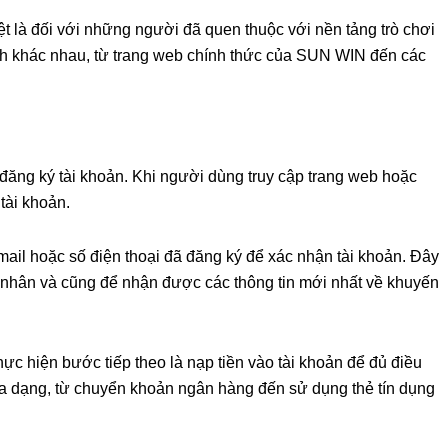
 là đối với những người đã quen thuộc với nền tảng trò chơi
ênh khác nhau, từ trang web chính thức của SUN WIN đến các
ăng ký tài khoản. Khi người dùng truy cập trang web hoặc
tài khoản.
mail hoặc số điện thoại đã đăng ký để xác nhận tài khoản. Đây
á nhân và cũng để nhận được các thông tin mới nhất về khuyến
hực hiện bước tiếp theo là nạp tiền vào tài khoản để đủ điều
đa dạng, từ chuyển khoản ngân hàng đến sử dụng thẻ tín dụng