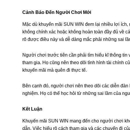
Cảnh Báo Đến Người Chơi Mới
Mặc dù khuyến mãi SUN WIN đem lại nhiều lợi ích, 
không chính xác hoặc không hoàn toàn đầy đủ về c
rõ được điều này và dễ dàng mắc phải những sai lầ
Người chơi trước tiên cần phải tìm hiểu kĩ thông tin
tham gia. Họ cũng nên theo dõi tình hình tài chính c
khuyến mãi mà quên đi thực tế.
Bên cạnh đó, người chơi nên theo dõi các diễn đàn 
nghiệm. Họ có thể học hỏi từ những sai lầm của ngư
Kết Luận
Khuyến mãi SUN WIN mang đến cho người chơi khôn
dẫn. Việc hiểu rõ cách tham gia và các chuyến đi c