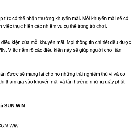
lập tức có thể nhận thưởng khuyến mãi. Mỗi khuyến mãi sẽ có
n việc thực hiện các nhiệm vụ cụ thể trong trò chơi.
điều kiện của mỗi khuyến mãi. Mọi thông tin chi tiết đều được
N. Việc nắm rõ các điều kiện này sẽ giúp người chơi tận
n được sẽ mang lại cho họ những trải nghiệm thú vị và cơ
 khi tham gia vào khuyến mãi và tận hưởng những giây phút
ãi SUN WIN
 SUN WIN