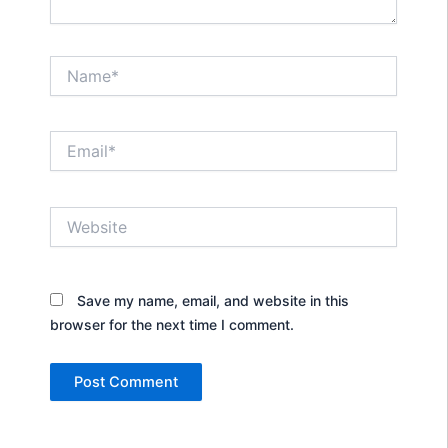
Name*
Email*
Website
Save my name, email, and website in this
browser for the next time I comment.