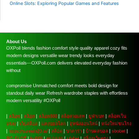
Online Slots: Exploring Popular Games and Features
About Us
OXPoll blends fashion comfort style quality apparel cozy fits
modern designs versatile wear trendy looks everyday
essentials—OXPoll.com delivers elevated everyday fashion
without
compromise Unmatched comfort meets bold design for
standout daily wear Refresh wardrobe staples with effortless
modern versatility #OXPoll
|
สล็อต
|
สล็อต
|
สล็อต888
|
สล็อตวอเลท
|
ยูฟ่าเบท
|
สล็อตเว็บ
ตรงง
|
เว็บสล็อต
|
แทงบอลโลก
|
ดูหนังออนไลน์
|
หนังใหม่ชนโรง
|
https://sunwin20.la/
|
สล็อต
|
บาคาร่า
|
บ้านผลบอล
|
sbobet
|
PG SLOT
|
ko888
|
ดูบอลสด
|
ufabet
|
สล็อตเว็บตรง
|