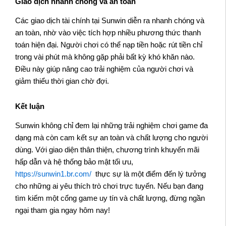
Giao dịch nhanh chóng và an toàn
Các giao dịch tài chính tại Sunwin diễn ra nhanh chóng và
an toàn, nhờ vào việc tích hợp nhiều phương thức thanh
toán hiện đại. Người chơi có thể nạp tiền hoặc rút tiền chỉ
trong vài phút mà không gặp phải bất kỳ khó khăn nào.
Điều này giúp nâng cao trải nghiệm của người chơi và
giảm thiểu thời gian chờ đợi.
Kết luận
Sunwin không chỉ đem lại những trải nghiệm chơi game đa
dạng mà còn cam kết sự an toàn và chất lượng cho người
dùng. Với giao diện thân thiện, chương trình khuyến mãi
hấp dẫn và hệ thống bảo mật tối ưu,
https://sunwin1.br.com/
thực sự là một điểm đến lý tưởng
cho những ai yêu thích trò chơi trực tuyến. Nếu bạn đang
tìm kiếm một cổng game uy tín và chất lượng, đừng ngần
ngại tham gia ngay hôm nay!