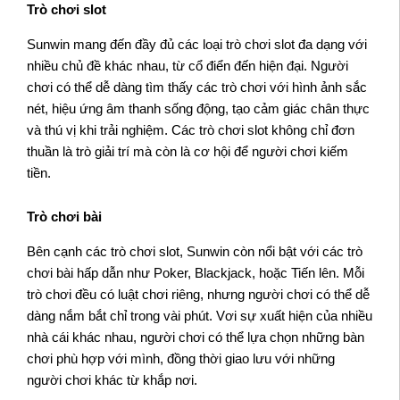
Trò chơi slot
Sunwin mang đến đầy đủ các loại trò chơi slot đa dạng với
nhiều chủ đề khác nhau, từ cổ điển đến hiện đại. Người
chơi có thể dễ dàng tìm thấy các trò chơi với hình ảnh sắc
nét, hiệu ứng âm thanh sống động, tạo cảm giác chân thực
và thú vị khi trải nghiệm. Các trò chơi slot không chỉ đơn
thuần là trò giải trí mà còn là cơ hội để người chơi kiếm
tiền.
Trò chơi bài
Bên cạnh các trò chơi slot, Sunwin còn nổi bật với các trò
chơi bài hấp dẫn như Poker, Blackjack, hoặc Tiến lên. Mỗi
trò chơi đều có luật chơi riêng, nhưng người chơi có thể dễ
dàng nắm bắt chỉ trong vài phút. Vơi sự xuất hiện của nhiều
nhà cái khác nhau, người chơi có thể lựa chọn những bàn
chơi phù hợp với mình, đồng thời giao lưu với những
người chơi khác từ khắp nơi.