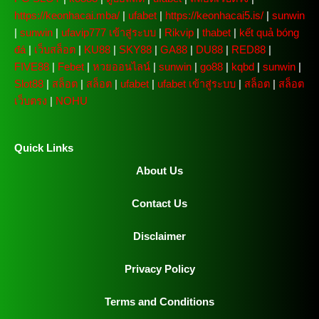
https://keonhacai.mba/
|
ufabet
|
https://keonhacai5.is/
|
sunwin
|
sunwin
|
ufavip777 เข้าสู่ระบบ
|
Rikvip
|
thabet
|
kết quả bóng
đá
|
เว็บสล็อต
|
KU88
|
SKY88
|
GA88
|
DU88
|
RED88
|
FIVE88
|
Febet
|
หวยออนไลน์
|
sunwin
|
go88
|
kqbd
|
sunwin
|
Slot88
|
สล็อต
|
สล็อต
|
ufabet
|
ufabet เข้าสู่ระบบ
|
สล็อต
|
สล็อต
เว็บตรง
|
NOHU
Quick Links
About Us
Contact Us
Disclaimer
Privacy Policy
Terms and Conditions