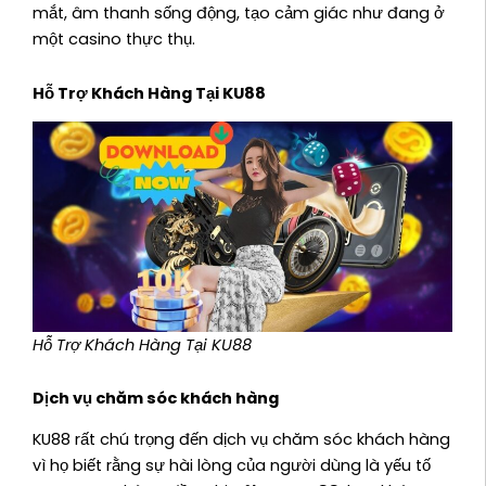
mắt, âm thanh sống động, tạo cảm giác như đang ở
một casino thực thụ.
Hỗ Trợ Khách Hàng Tại KU88
Hỗ Trợ Khách Hàng Tại KU88
Dịch vụ chăm sóc khách hàng
KU88 rất chú trọng đến dịch vụ chăm sóc khách hàng
vì họ biết rằng sự hài lòng của người dùng là yếu tố