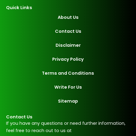
Quick Links
About Us
Contact Us
Disclaimer
Privacy Policy
Terms and Conditions
Write For Us
Sitemap
Contact Us
If you have any questions or need further information,
feel free to reach out to us at