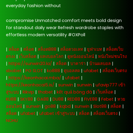
everyday fashion without
compromise Unmatched comfort meets bold design
for standout daily wear Refresh wardrobe staples with
effortless modern versatility #OXPoll
|
สล็อต
|
สล็อต
|
สล็อต888
|
สล็อตวอเลท
|
ยูฟ่าเบท
|
สล็อตเว็บ
ตรงง
|
เว็บสล็อต
|
แทงบอลโลก
|
ดูหนังออนไลน์
|
หนังใหม่ชนโรง
|
https://sunwin20.la/
|
สล็อต
|
บาคาร่า
|
บ้านผลบอล
|
sbobet
|
PG SLOT
|
ko888
|
ดูบอลสด
|
ufabet
|
สล็อตเว็บตรง
|
https://keonhacai.mba/
|
ufabet
|
https://keonhacai5.is/
|
sunwin
|
sunwin
|
ufavip777 เข้า
สู่ระบบ
|
Rikvip
|
thabet
|
kết quả bóng đá
|
เว็บสล็อต
|
KU88
|
SKY88
|
GA88
|
DU88
|
RED88
|
FIVE88
|
Febet
|
หวย
ออนไลน์
|
sunwin
|
go88
|
kqbd
|
sunwin
|
Slot88
|
สล็อต
|
สล็อต
|
ufabet
|
ufabet เข้าสู่ระบบ
|
สล็อต
|
สล็อตเว็บตรง
|
NOHU