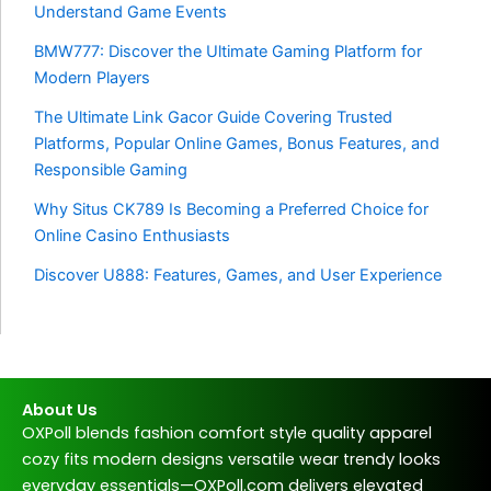
Understand Game Events
BMW777: Discover the Ultimate Gaming Platform for
Modern Players
The Ultimate Link Gacor Guide Covering Trusted
Platforms, Popular Online Games, Bonus Features, and
Responsible Gaming
Why Situs CK789 Is Becoming a Preferred Choice for
Online Casino Enthusiasts
Discover U888: Features, Games, and User Experience
About Us
OXPoll blends fashion comfort style quality apparel
cozy fits modern designs versatile wear trendy looks
everyday essentials—OXPoll.com delivers elevated