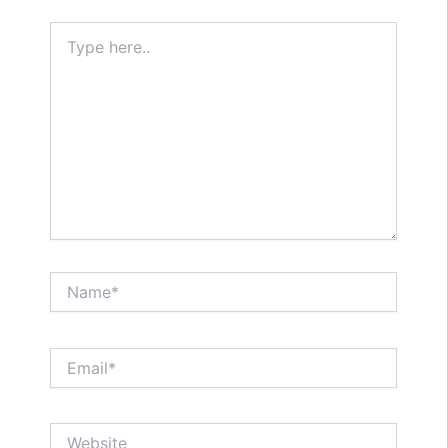
Type
here..
Name*
Email*
Website