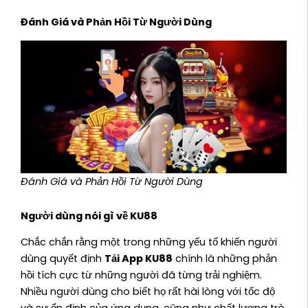
Đánh Giá và Phản Hồi Từ Người Dùng
Đánh Giá và Phản Hồi Từ Người Dùng
Người dùng nói gì về KU88
Chắc chắn rằng một trong những yếu tố khiến người
dùng quyết định
Tải App KU88
chính là những phản
hồi tích cực từ những người đã từng trải nghiệm.
Nhiều người dùng cho biết họ rất hài lòng với tốc độ