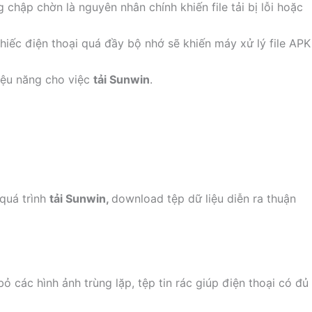
hập chờn là nguyên nhân chính khiến file tải bị lỗi hoặc
iếc điện thoại quá đầy bộ nhớ sẽ khiến máy xử lý file APK
iệu năng cho việc
tải Sunwin
.
 quá trình
tải Sunwin,
download tệp dữ liệu diễn ra thuận
ác hình ảnh trùng lặp, tệp tin rác giúp điện thoại có đủ