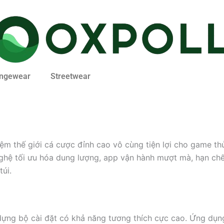
ngewear
Streetwear
iệm thế giới cá cược đỉnh cao vô cùng tiện lợi cho game t
nghệ tối ưu hóa dung lượng, app vận hành mượt mà, hạn chế
túi.
ng bộ cài đặt có khả năng tương thích cực cao. Ứng dụng 