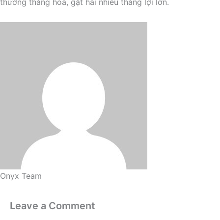
thưởng thăng hoa, gặt hái nhiều thắng lợi lớn.
Onyx Team
Leave a Comment