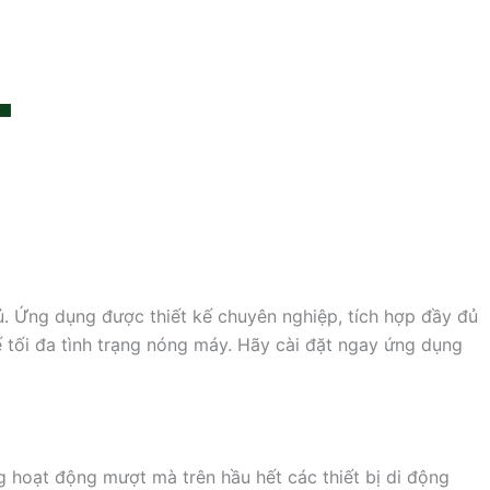
hủ. Ứng dụng được thiết kế chuyên nghiệp, tích hợp đầy đủ
 tối đa tình trạng nóng máy. Hãy cài đặt ngay ứng dụng
hoạt động mượt mà trên hầu hết các thiết bị di động