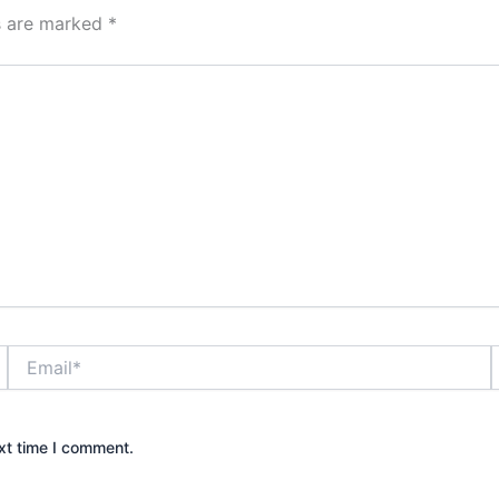
ds are marked
*
Email*
xt time I comment.