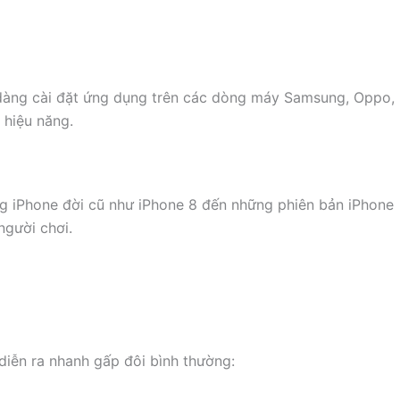
 dàng cài đặt ứng dụng trên các dòng máy Samsung, Oppo,
 hiệu năng.
g iPhone đời cũ như iPhone 8 đến những phiên bản iPhone
người chơi.
 diễn ra nhanh gấp đôi bình thường: